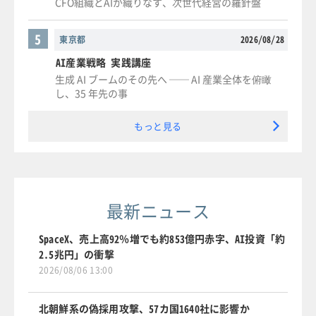
CFO組織とAIが織りなす、次世代経営の羅針盤
5
東京都
2026/08/28
AI産業戦略 実践講座
生成 AI ブームのその先へ ── AI 産業全体を俯瞰
し、35 年先の事
もっと見る
最新ニュース
SpaceX、売上高92％増でも約853億円赤字、AI投資「約
2.5兆円」の衝撃
2026/08/06 13:00
北朝鮮系の偽採用攻撃、57カ国1640社に影響か