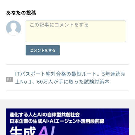
あなたの投稿
コメントをする
ITパスポート絶対合格の最短ルート。5年連続売
PR
PR
PR
上No.1、60万人が手に取った試験対策本