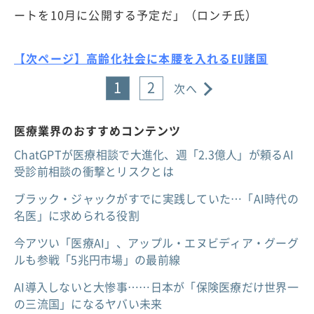
ートを10月に公開する予定だ」（ロンチ氏）
【次ページ】高齢化社会に本腰を入れるEU諸国
1
2
次へ
医療業界のおすすめコンテンツ
ChatGPTが医療相談で大進化、週「2.3億人」が頼るAI
受診前相談の衝撃とリスクとは
ブラック・ジャックがすでに実践していた…「AI時代の
名医」に求められる役割
今アツい「医療AI」、アップル・エヌビディア・グーグ
ルも参戦「5兆円市場」の最前線
AI導入しないと大惨事……日本が「保険医療だけ世界一
の三流国」になるヤバい未来