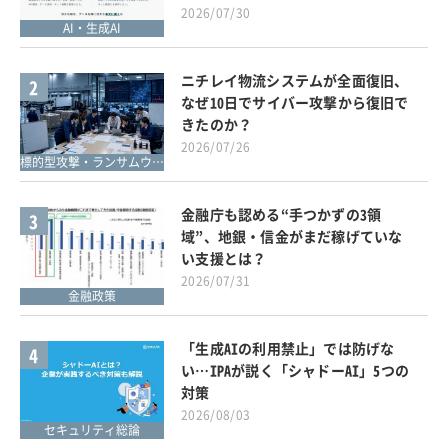
2026/07/30
AI・生成AI
ニチレイ物流システムが全面復旧、
2
なぜ10日でサイバー攻撃から復旧で
きたのか？
2026/07/26
標的型攻撃・ランサムウェア対策
金融庁も認める“手つかずの3領
3
域”、地銀・信金がまだ稼げていな
い支援とは？
2026/07/31
金融政策
「生成AIの利用禁止」では防げな
4
い…IPAが説く「シャドーAI」5つの
対策
2026/08/03
セキュリティ総論