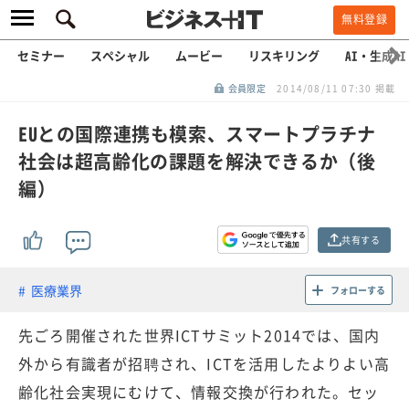
無料登録
セミナー
スペシャル
ムービー
リスキリング
AI・生成AI
会員限定
2014/08/11 07:30 掲載
EUとの国際連携も模索、スマートプラチナ
社会は超高齢化の課題を解決できるか（後
編）
共有する
医療業界
フォローする
先ごろ開催された世界ICTサミット2014では、国内
外から有識者が招聘され、ICTを活用したよりよい高
齢化社会実現にむけて、情報交換が行われた。セッ