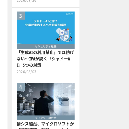
2026/07/26
3
セキュリティ総論
「生成AIの利用禁止」では防げ
ない…IPAが説く「シャドーA
I」5つの対策
2026/08/03
4
プリンタ・複合機
情シス騒然、マイクロソフトが