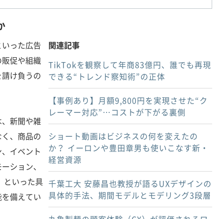
か
いった広告
関連記事
の販促や組織
TikTokを観察して年商83億円、誰でも再現
を請け負うの
できる“トレンド察知術”の正体
【事例あり】月額9,800円を実現させた“ク
レーマー対応”…コストが下がる裏側
、新聞や雑
なく、商品の
ショート動画はビジネスの何を変えたの
か？ イーロンや豊田章男も使いこなす新・
ン、イベント
経営資源
モーション、
）といった具
千葉工大 安藤昌也教授が語るUXデザインの
具体的手法、期間モデルとモデリング3段層
能を備えてい