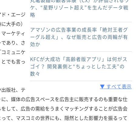
丸亀製麺の顧客体験（CX）が評価されるワ
ケ、“星野リゾート超え”を生んだデータ戦
ド・エージ
略
特に大手の）
アマゾンの広告事業の成長率「絶対王者グ
・マーケティ
ーグル超え」、なぜ販売と広告の両輪が有
ーであり、さ
効か
「コミュニケ
KFCが大成功「高齢者版アプリ」は何がス
」とでも言っ
ゴイ？ 開発裏側と“ちょっとした工夫”の
数々
▼ すべて表示
出版社、テ
りに、媒体の広告スペースを広告主に販売するのも重要な仕
ちをして、広告の需給をうまくマッチングすることが広告会
よって、マスコミの世界にも、隠然とした影響力を振るって