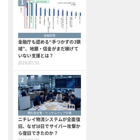
1
金融政策
金融庁も認める“手つかずの3領
域”、地銀・信金がまだ稼げて
いない支援とは？
2026/07/31
2
標的型攻撃・ランサムウェア対策
ニチレイ物流システムが全面復
旧、なぜ10日でサイバー攻撃か
ら復旧できたのか？