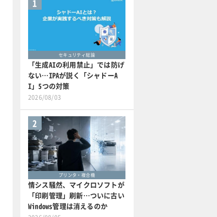
1
セキュリティ総論
「生成AIの利用禁止」では防げ
ない…IPAが説く「シャドーA
I」5つの対策
2026/08/03
2
プリンタ・複合機
情シス騒然、マイクロソフトが
「印刷管理」刷新…ついに古い
Windows管理は消えるのか