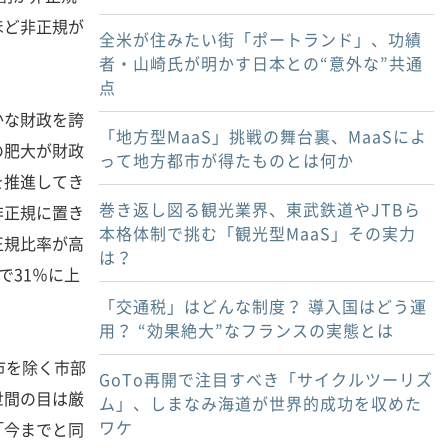
ほど非正規が
全米が住みたい街「ポートランド」、功績
者・山崎氏が明かす日本との“意外な”共通
点
な財政を誇
「地方型MaaS」挑戦の舞台裏、MaaSによ
の肥大が財政
って地方都市が得たものとは何か
を推進してき
巻き返し図る観光業界、東武鉄道やJTBら
非正規に置き
本格体制で挑む「観光型MaaS」その実力
正規比率が高
は？
年で31％に上
「交通税」はどんな制度？ 導入国はどう運
用？ “効果絶大”なフランスの実態とは
市を除く市部
GoTo再開で注目すべき「サイクルツーリズ
世間の目は厳
ム」、しまなみ海道が世界的成功を収めた
ワケ
「今までと同