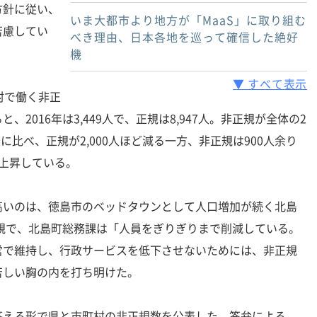
方針に従い、
いま大都市より地方が「MaaS」に取り組む
苦慮してい
べき理由、日本各地を巡って確信した絶好
機
▼ すべて表示
村で働く非正
2016年は3,449人で、正規は8,947人。非正規が全体の2
査に比べ、正規が2,000人ほど減る一方、非正規は900人余り
上昇している。
いのは、徳島市のベッドタウンとして人口増加が続く北島
正規で、北島町総務課は「人員をぎりぎりまで削減している。
営で維持し、行政サービスを低下させないためには、非正規
苦しい胸の内を打ち明けた。
える形で県と市町村の非正規数を公表した。答弁による