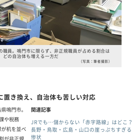
の職員。鳴門市に限らず、非正規職員が占める割合は
どの自治体も増える一方だ
（写真：筆者撮影）
に置き換え、自治体も苦しい対応
県鳴門市。
関連記事
課や税務
JRでも…儲からない「赤字路線」はどこ？
課が机を並べ
長野・鳥取・広島・山口の崖っぷちすぎる
惨状
割が非正規