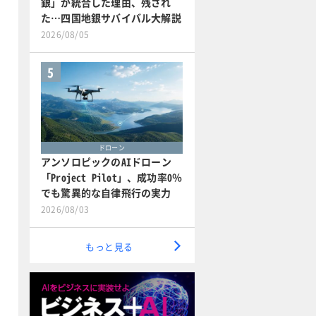
銀」が統合した理由、残され
た…四国地銀サバイバル大解説
2026/08/05
5
ドローン
アンソロピックのAIドローン
「Project Pilot」、成功率0％
でも驚異的な自律飛行の実力
2026/08/03
もっと見る