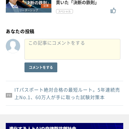
貫いた「決断の鉄則」
記事
リーダーシップ
あなたの投稿
コメントをする
ITパスポート絶対合格の最短ルート。5年連続売
PR
PR
PR
上No.1、60万人が手に取った試験対策本