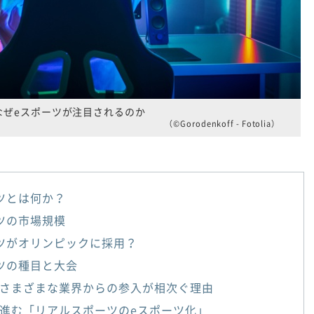
なぜeスポーツが注目されるのか
（©Gorodenkoff - Fotolia）
ツとは何か？
ツの市場規模
ツがオリンピックに採用？
ツの種目と大会
さまざまな業界からの参入が相次ぐ理由
進む「リアルスポーツのeスポーツ化」