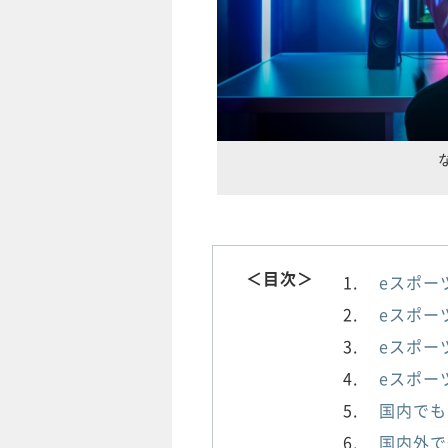
＜目次＞
eスポー
eスポー
eスポー
eスポー
国内でも
国内外で