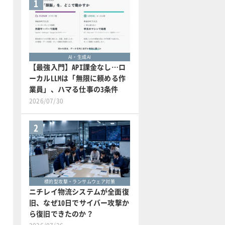
1
AI・生成AI
【最強入門】API課金なし…ロ
ーカルLLMは「無限に頼める作
業員」、ハマる仕事の3条件
2026/07/30
2
標的型攻撃・ランサムウェア対策
ニチレイ物流システムが全面復
旧、なぜ10日でサイバー攻撃か
ら復旧できたのか？