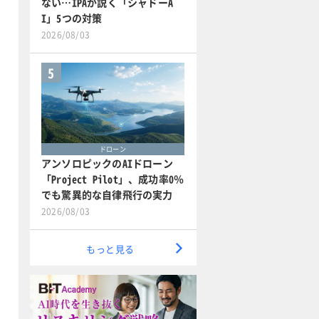
ない…IPAが説く「シャドーA
I」5つの対策
2026/08/03
5
ドローン
アンソロピックのAIドローン
「Project Pilot」、成功率0％
でも驚異的な自律飛行の実力
2026/08/03
もっと見る