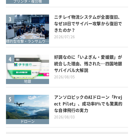
プリンタ・複合機
ニチレイ物流システムが全面復旧、
3
なぜ10日でサイバー攻撃から復旧で
きたのか？
2026/07/26
標的型攻撃・ランサムウェア対策
好調なのに「いよぎん・愛媛銀」が
4
統合した理由、残された…四国地銀
サバイバル大解説
2026/08/05
地銀
アンソロピックのAIドローン「Proj
5
ect Pilot」、成功率0％でも驚異的
な自律飛行の実力
2026/08/03
ドローン