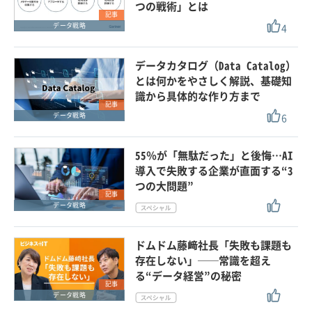
つの戦術」とは
記事
4
データ戦略
データカタログ（Data Catalog）
とは何かをやさしく解説、基礎知
識から具体的な作り方まで
記事
6
データ戦略
55％が「無駄だった」と後悔…AI
導入で失敗する企業が直面する“3
つの大問題”
記事
データ戦略
ドムドム藤﨑社長「失敗も課題も
存在しない」──常識を超え
る“データ経営”の秘密
記事
データ戦略