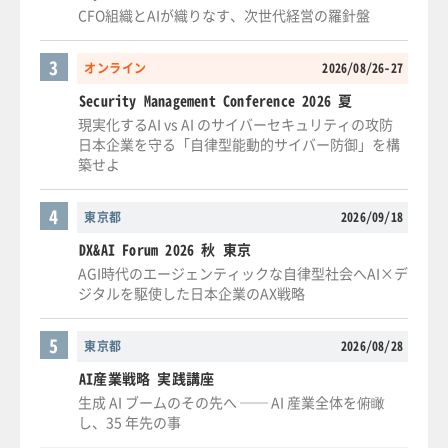
CFO組織とAIが織りなす、次世代経営の羅針盤
3
オンライン
2026/08/26-27
Security Management Conference 2026 夏
現実化するAI vs AI のサイバーセキュリティの攻防
日本企業を守る「自律型能動的サイバー防御」を構
築せよ
4
東京都
2026/09/18
DX&AI Forum 2026 秋 東京
AGI時代のエージェンティックな自律型社会へAI×デ
ジタルを駆使した日本企業のAX戦略
5
東京都
2026/08/28
AI産業戦略 実践講座
生成 AI ブームのその先へ ── AI 産業全体を俯瞰
し、35 年先の事