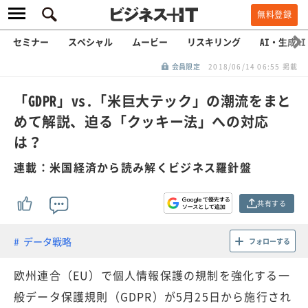
無料登録
セミナー
スペシャル
ムービー
リスキリング
AI・生成AI
会員限定
2018/06/14 06:55 掲載
「GDPR」vs.「米巨大テック」の潮流をまと
めて解説、迫る「クッキー法」への対応
は？
連載：米国経済から読み解くビジネス羅針盤
共有する
データ戦略
フォローする
欧州連合（EU）で個人情報保護の規制を強化する一
般データ保護規則（GDPR）が5月25日から施行され