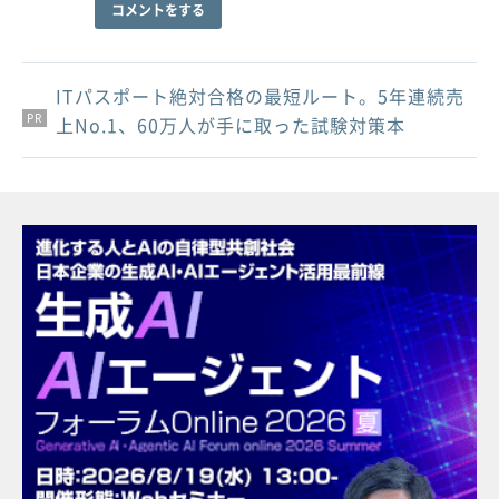
コメントをする
ITパスポート絶対合格の最短ルート。5年連続売
PR
PR
PR
上No.1、60万人が手に取った試験対策本