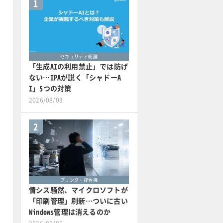
1
セキュリティ総論
「生成AIの利用禁止」では防げ
ない…IPAが説く「シャドーA
I」5つの対策
2026/08/03
2
プリンタ・複合機
情シス騒然、マイクロソフトが
「印刷管理」刷新…ついに古い
Windows管理は消えるのか