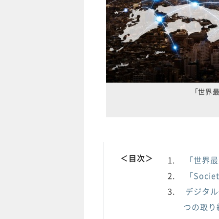
「世界
＜目次＞
「世界最
「Soci
デジタル
つの取り