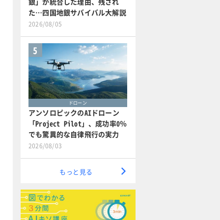
銀」が統合した理由、残され
た…四国地銀サバイバル大解説
2026/08/05
5
ドローン
アンソロピックのAIドローン
「Project Pilot」、成功率0％
でも驚異的な自律飛行の実力
2026/08/03
もっと見る