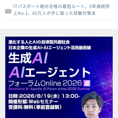
ITパスポート絶対合格の最短ルート。5年連続売
PR
PR
PR
上No.1、60万人が手に取った試験対策本