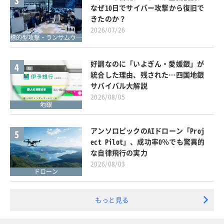
3
なぜ10日でサイバー攻撃から復旧で
きたのか？
2026/07/26
標的型攻撃・ランサムウェア対策
好調なのに「いよぎん・愛媛銀」が
4
統合した理由、残された…四国地銀
サバイバル大解説
2026/08/05
地銀
アンソロピックのAIドローン「Proj
5
ect Pilot」、成功率0％でも驚異的
な自律飛行の実力
2026/08/03
ドローン
もっと見る