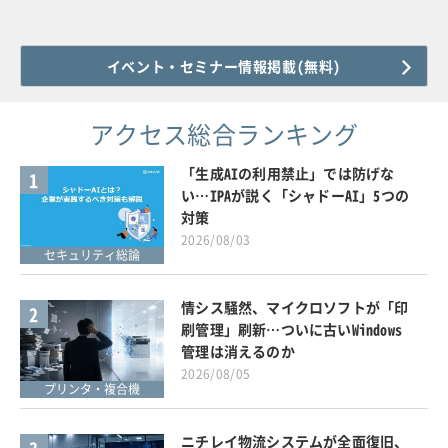
イベント・セミナー情報掲載(無料)
アクセス総合ランキング
「生成AIの利用禁止」では防げな
1
い…IPAが説く「シャドーAI」5つの
対策
2026/08/03
セキュリティ総論
情シス騒然、マイクロソフトが「印
2
刷管理」刷新…ついに古いWindows
管理は消えるのか
2026/08/05
プリンタ・複合機
ニチレイ物流システムが全面復旧、