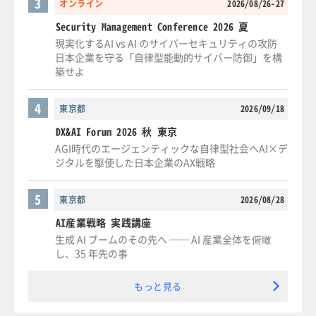
3
オンライン
2026/08/26-27
Security Management Conference 2026 夏
現実化するAI vs AI のサイバーセキュリティの攻防
日本企業を守る「自律型能動的サイバー防御」を構
築せよ
4
東京都
2026/09/18
DX&AI Forum 2026 秋 東京
AGI時代のエージェンティックな自律型社会へAI×デ
ジタルを駆使した日本企業のAX戦略
5
東京都
2026/08/28
AI産業戦略 実践講座
生成 AI ブームのその先へ ── AI 産業全体を俯瞰
し、35 年先の事
もっと見る