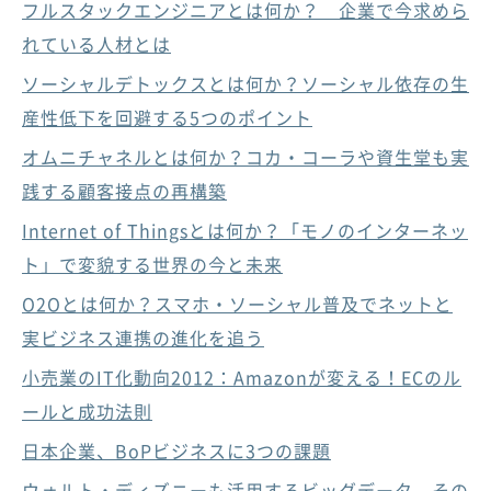
フルスタックエンジニアとは何か？ 企業で今求めら
れている人材とは
ソーシャルデトックスとは何か？ソーシャル依存の生
産性低下を回避する5つのポイント
オムニチャネルとは何か？コカ・コーラや資生堂も実
践する顧客接点の再構築
Internet of Thingsとは何か？「モノのインターネッ
ト」で変貌する世界の今と未来
O2Oとは何か？スマホ・ソーシャル普及でネットと
実ビジネス連携の進化を追う
小売業のIT化動向2012：Amazonが変える！ECのル
ールと成功法則
日本企業、BoPビジネスに3つの課題
ウォルト・ディズニーも活用するビッグデータ、その