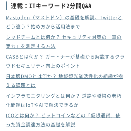
連載：ITキーワード2分間Q&A
Mastodon（マストドン）の基礎を解説、Twitterと
どう違う？始め方から活用法まで
レッドチームとは何か？ セキュリティ対策の「真の
実力」を測定する方法
CASBとは何か？ ガートナーが基礎から解説するクラ
ウドセキュリティ向上のポイント
日本版DMOとは何か？ 地域観光業活性化の組織が抱
える課題とは
インフラモニタリングとは何か？ 道路や橋梁の老朽
化問題はIoTやAIで解決できるか
ICOとは何か？ ビットコインなどの「仮想通貨」使
った資金調達方法の基礎を解説