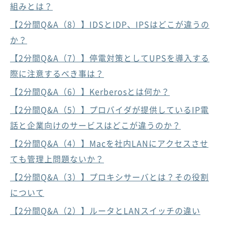
組みとは？
【2分間Q&A（8）】IDSとIDP、IPSはどこが違うの
か？
【2分間Q&A（7）】停電対策としてUPSを導入する
際に注意するべき事は？
【2分間Q&A（6）】Kerberosとは何か？
【2分間Q&A（5）】プロバイダが提供しているIP電
話と企業向けのサービスはどこが違うのか？
【2分間Q&A（4）】Macを社内LANにアクセスさせ
ても管理上問題ないか？
【2分間Q&A（3）】プロキシサーバとは？その役割
について
【2分間Q&A（2）】ルータとLANスイッチの違い