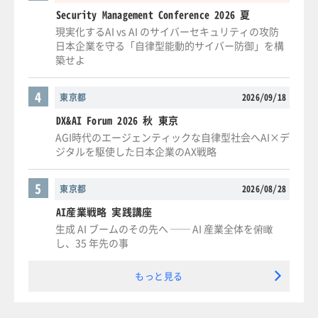
Security Management Conference 2026 夏
現実化するAI vs AI のサイバーセキュリティの攻防
日本企業を守る「自律型能動的サイバー防御」を構
築せよ
4
東京都
2026/09/18
DX&AI Forum 2026 秋 東京
AGI時代のエージェンティックな自律型社会へAI×デ
ジタルを駆使した日本企業のAX戦略
5
東京都
2026/08/28
AI産業戦略 実践講座
生成 AI ブームのその先へ ── AI 産業全体を俯瞰
し、35 年先の事
もっと見る