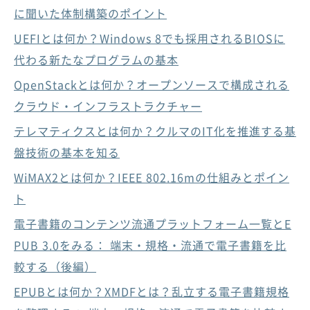
に聞いた体制構築のポイント
UEFIとは何か？Windows 8でも採用されるBIOSに
代わる新たなプログラムの基本
OpenStackとは何か？オープンソースで構成される
クラウド・インフラストラクチャー
テレマティクスとは何か？クルマのIT化を推進する基
盤技術の基本を知る
WiMAX2とは何か？IEEE 802.16mの仕組みとポイン
ト
電子書籍のコンテンツ流通プラットフォーム一覧とE
PUB 3.0をみる： 端末・規格・流通で電子書籍を比
較する（後編）
EPUBとは何か？XMDFとは？乱立する電子書籍規格