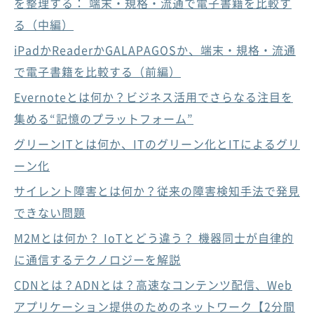
を整理する： 端末・規格・流通で電子書籍を比較す
る（中編）
iPadかReaderかGALAPAGOSか、端末・規格・流通
で電子書籍を比較する（前編）
Evernoteとは何か？ビジネス活用でさらなる注目を
集める“記憶のプラットフォーム”
グリーンITとは何か、ITのグリーン化とITによるグリ
ーン化
サイレント障害とは何か？従来の障害検知手法で発見
できない問題
M2Mとは何か？ IoTとどう違う？ 機器同士が自律的
に通信するテクノロジーを解説
CDNとは？ADNとは？高速なコンテンツ配信、Web
アプリケーション提供のためのネットワーク【2分間