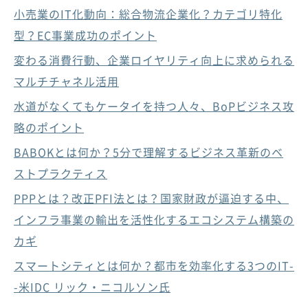
小売業のIT化動向：総合物流企業化？カテゴリ特化
型？EC事業成功のポイント
変わる消費行動、企業ロイヤリティ向上に求められる
マルチチャネル活用
水道がなくてもケータイを持つ人々、BoPビジネス攻
略のポイント
BABOKとは何か？5分で理解するビジネス革新のベ
ストプラクティス
PPPとは？改正PFI法とは？国家財政が逼迫する中、
インフラ事業の輸出を活性化するエコシステム構築の
カギ
スマートシティとは何か？都市を効率化する3つのIT-
-米IDC リック・ニコルソン氏