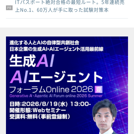
ITパスポート絶対合格の最短ルート。5年連続売
PR
PR
PR
上No.1、60万人が手に取った試験対策本