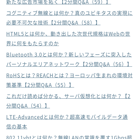
新たな広告市場を拓く【2分間Q&A（59）】
コグニティブ無線とは何か？真のユビキタスの実現に
必要不可欠な技術【2分間Q&A（58）】
HTML5とは何か、動き出した次世代規格はWebの世
界に何をもたらすのか
Bluetooth 3.0とは何か？新しいフェーズに突入した
パーソナルエリアネットワーク【2分間Q&A（56）】
RoHSとは？REACHとは？ヨーロッパ生まれの環境対
策基準【2分間Q&A（55）】
これだけ読めば分かる、サーバ仮想化とは何か？【2
分間Q&A（54）】
LTE-Advancedとは何か？超高速モバイルデータ通
信の基本
802.11vhtとは何か？無線LANの常識を覆す1Gbps超