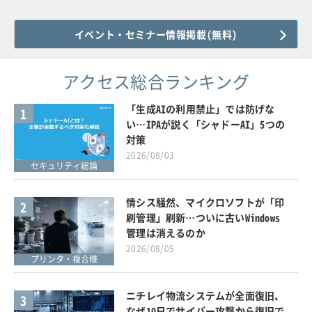
イベント・セミナー情報掲載(無料)
アクセス総合ランキング
「生成AIの利用禁止」では防げな
1
い…IPAが説く「シャドーAI」5つの
対策
2026/08/03
セキュリティ総論
情シス騒然、マイクロソフトが「印
2
刷管理」刷新…ついに古いWindows
管理は消えるのか
2026/08/05
プリンタ・複合機
ニチレイ物流システムが全面復旧、
3
なぜ10日でサイバー攻撃から復旧で