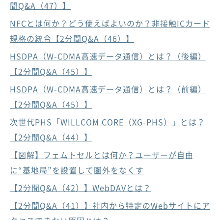
間Q&A（47）】
NFCとは何か？どう使えばよいのか？非接触ICカード
規格の統合【2分間Q&A（46）】
HSDPA（W-CDMA高速データ通信）とは？（後編）
【2分間Q&A（45）】
HSDPA（W-CDMA高速データ通信）とは？（前編）
【2分間Q&A（45）】
次世代PHS「WILLCOM CORE（XG-PHS）」とは？
【2分間Q&A（44）】
【図解】フェムトセルとは何か？ユーザーが自由
に“基地局”を設置して圏外をなくす
【2分間Q&A（42）】WebDAVとは？
【2分間Q&A（41）】社内から特定のWebサイトにア