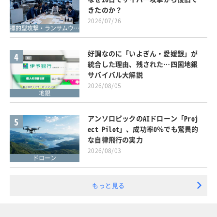
きたのか？
2026/07/26
標的型攻撃・ランサムウェア対策
好調なのに「いよぎん・愛媛銀」が
4
統合した理由、残された…四国地銀
サバイバル大解説
2026/08/05
地銀
アンソロピックのAIドローン「Proj
5
ect Pilot」、成功率0％でも驚異的
な自律飛行の実力
2026/08/03
ドローン
もっと見る