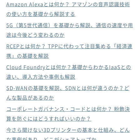
Amazon Alexaとは何か？ アマゾンの音声認識技術
の使い方を基礎から解説する
5G（第5世代通信）を基礎から解説、通信の速度や用
途は今後どう変わるのか
RCEPとは何か？ TPPに代わって注目集める「経済連
携」の基礎を解説
Cloud Foundryとは何か？基礎からわかるIaaSとの
違い、導入方法や事例も解説
SD-WANの基礎を解説、SDNとは何が違うのか？ど
んな製品があるのか
コーポレートガバナンス・コードとは何か？ 粉飾決
算を防ぐにはどうすればいいのか？
今さら聞けない3Dプリンターの基本と仕組み、どん
な事例があり、どこがシェアトップか