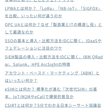
LPWAとは何か？ 「LoRa」「NB-IoT」「SIGFOX」
を比較、いったい何が違うのか
OPC UAとは何か？なぜ「製造業とITの橋渡し役」と
して最適なのか
SSOの基本と導入・比較方法をIDCに聞く、IDaaSや
フェデレーションに注目のワケ
SIEM製品の導入・比較方法をIDCに聞く、IBM QRad
ar、Splunk、HPE ArcSightの特徴
アカウント・ベースド・マーケティング（ABM）と
はいったい何か？
eSIMとは何か？ 標準化が進む「次世代SIM」の基
本、IoT/M2MやeCallで爆発的普及か
CSIRTとは何か？5分でわかる日本シーサート協議会