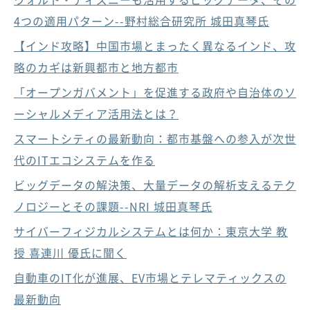
4つの適用パターン--野村総合研究所 城田真琴氏
【インド攻略】中国市場とまったく異なるインド、攻
略のカギは新興都市と地方都市
「オープンガバメント」を促進する政府や自治体のソ
ーシャルメディア活用法とは？
スマートシティの最新動向：都市基盤への参入が次世
代のITエコシステムを作る
ビッグデータの解決策、大量データの解析支えるテク
ノロジーとその課題--NRI 城田真琴氏
サイバーフィジカルシステムとは何か：東京大学 教
授 喜連川 優氏に聞く
自動車のIT化が進展、EV市場とテレマティックスの
最新動向