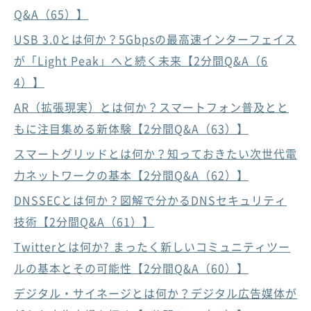
Q&A（65）】
USB 3.0とは何か？5Gbpsの最高速インターフェイス
が「Light Peak」へと続く未来【2分間Q&A（6
4）】
AR（拡張現実）とは何か？スマートフォン普及とと
もに注目集める新体験【2分間Q&A（63）】
スマートグリッドとは何か？知っておきたい次世代電
力ネットワークの基本【2分間Q&A（62）】
DNSSECとは何か？図解で分かるDNSセキュリティ
技術【2分間Q&A（61）】
Twitterとは何か? まったく新しいコミュニティツー
ルの基本とその可能性【2分間Q&A（60）】
デジタル・サイネージとは何か？デジタル広告媒体が