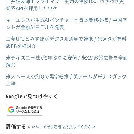
三井住友海上プライマリー生命の保険DX、わざわざ更
新系APIを採用したワケ
キーエンスが生成AIベンチャーと資本業務提携 / 中国ア
ントが金融AIモデルを発表
三菱UFJとみずほがデジタル通貨で連携 / 米メタが有料
版FBを検討か
米ディズニー株が9年ぶりに安値 / 米Xが政治広告を全面
解禁
米スペースXが1Qで黒字転換 / 英アームが米ナスダック
上場
Googleで見つけやすく
評価する
いいね！でぜひ著者を応援してください