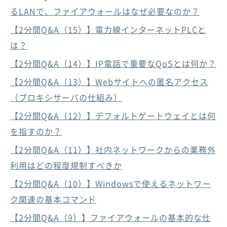
るLANで、ファイアウォールはなぜ必要なのか？
【2分間Q&A（15）】電力線インターネットPLCと
は？
【2分間Q&A（14）】IP電話で重要なQoSとは何か？
【2分間Q&A（13）】Webサイトへの匿名アクセス
（プロキシサーバの仕組み）
【2分間Q&A（12）】デフォルトゲートウェイとは何
を指すのか？
【2分間Q&A（11）】社内ネットワークからの業務外
利用はどの程度規制すべきか
【2分間Q&A（10）】Windowsで使えるネットワー
ク関連の基本コマンド
【2分間Q&A（9）】ファイアウォールの基本的な仕