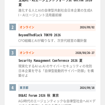
夏
進化する人とAIの自律型共創社会日本企業の生成A
I・AIエージェント活用最前線
2
オンライン
2026/09/02
BeyondTheBlack TOKYO 2026
CFO組織とAIが織りなす、次世代経営の羅針盤
3
オンライン
2026/08/26-27
Security Management Conference 2026 夏
現実化するAI vs AI のサイバーセキュリティの攻防
日本企業を守る「自律型能動的サイバー防御」を構
築せよ
4
東京都
2026/09/18
DX&AI Forum 2026 秋 東京
AGI時代のエージェンティックな自律型社会へAI×デ