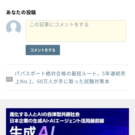
あなたの投稿
コメントをする
ITパスポート絶対合格の最短ルート。5年連続売
PR
PR
PR
上No.1、60万人が手に取った試験対策本