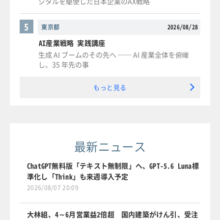
ジタルを駆使した日本企業のAX戦略
5
東京都
2026/08/28
AI産業戦略 実践講座
生成 AI ブームのその先へ ── AI 産業全体を俯瞰
し、35 年先の事
もっと見る
最新ニュース
ChatGPT無料版「テキスト無制限」へ、GPT-5.6 Luna標
準化し「Think」も来週導入予定
2026/08/07 20:09
大林組、4～6月営業益2倍超 国内建築がけん引、受注