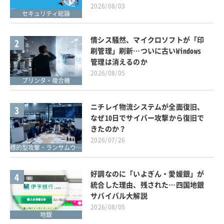
2026/08/03
セキュリティ総論
情シス騒然、マイクロソフトが「印
2
刷管理」刷新…ついに古いWindows
管理は消えるのか
2026/08/05
プリンタ・複合機
ニチレイ物流システムが全面復旧、
3
なぜ10日でサイバー攻撃から復旧で
きたのか？
2026/07/26
標的型攻撃・ランサムウェア対策
好調なのに「いよぎん・愛媛銀」が
4
統合した理由、残された…四国地銀
サバイバル大解説
2026/08/05
地銀