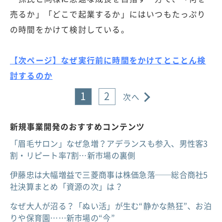
売るか」「どこで起業するか」にはいつもたっぷり
の時間をかけて検討している。
【次ページ】なぜ実行前に時間をかけてとことん検
討するのか
1
2
次へ
新規事業開発のおすすめコンテンツ
「眉毛サロン」なぜ急増？アデランスも参入、男性客3
割・リピート率7割…新市場の裏側
伊藤忠は大幅増益で三菱商事は株価急落──総合商社5
社決算まとめ「資源の次」は？
なぜ大人が沼る？「ぬい活」が生む“静かな熱狂”、お泊
りや保育園……新市場の“今”