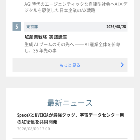
AGI時代のエージェンティックな自律型社会へAI×デ
ジタルを駆使した日本企業のAX戦略
5
東京都
2026/08/28
AI産業戦略 実践講座
生成 AI ブームのその先へ ── AI 産業全体を俯瞰
し、35 年先の事
もっと見る
最新ニュース
SpaceXとNVIDIAが最強タッグ、宇宙データセンター用
のAI衛星を共同開発
2026/08/09 12:00