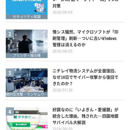
対策
2026/08/03
セキュリティ総論
情シス騒然、マイクロソフトが「印
2
刷管理」刷新…ついに古いWindows
管理は消えるのか
2026/08/05
プリンタ・複合機
ニチレイ物流システムが全面復旧、
3
なぜ10日でサイバー攻撃から復旧で
きたのか？
2026/07/26
標的型攻撃・ランサムウェア対策
好調なのに「いよぎん・愛媛銀」が
4
統合した理由、残された…四国地銀
サバイバル大解説
2026/08/05