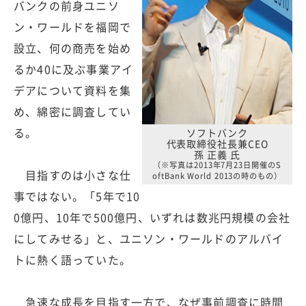
バンクの前身ユニソ
ン・ワールドを福岡で
設立、何の商売を始め
るか40に及ぶ事業アイ
デアについて資料を集
め、綿密に調査してい
る。
ソフトバンク
代表取締役社長兼CEO
孫 正義 氏
（※写真は2013年7月23日開催のS
目指すのは小さな仕
oftBank World 2013の時のもの）
事ではない。「5年で10
0億円、10年で500億円、いずれは数兆円規模の会社
にしてみせる」と、ユニソン・ワールドのアルバイ
トに熱く語っていた。
急速な成長を目指す一方で、なぜ事前調査に時間