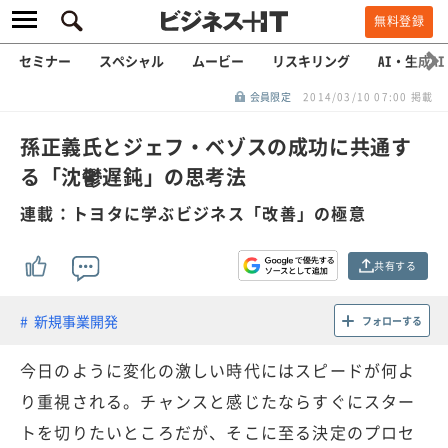
無料登録
セミナー
スペシャル
ムービー
リスキリング
AI・生成AI
会員限定
2014/03/10 07:00 掲載
孫正義氏とジェフ・ベゾスの成功に共通す
る「沈鬱遅鈍」の思考法
連載：トヨタに学ぶビジネス「改善」の極意
共有する
新規事業開発
フォローする
今日のように変化の激しい時代にはスピードが何よ
り重視される。チャンスと感じたならすぐにスター
トを切りたいところだが、そこに至る決定のプロセ