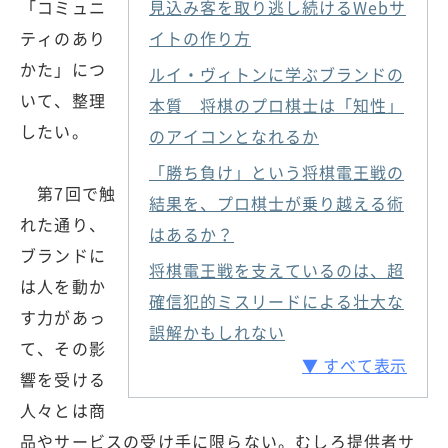
「コミュニ
見込み客を取り逃し続けるWebサ
ティのあり
イトの作り方
かた」につ
ルイ・ヴィトンに学ぶブランドの
いて、整理
本質 将棋のプロ棋士は「知性」
したい。
のアイコンとなれるか
「勝ち負け」という将棋電王戦の
第7回で触
結果を、プロ棋士が乗り越える術
れた通り、
はあるか？
ブランドに
将棋電王戦を支えているのは、超
は人を動か
確信犯的ミスリードによる壮大な
す力があっ
誤解かもしれない
て、その影
▼ すべて表示
響を受ける
人々とは商
品やサービスの受け手に限らない。むしろ提供者サ