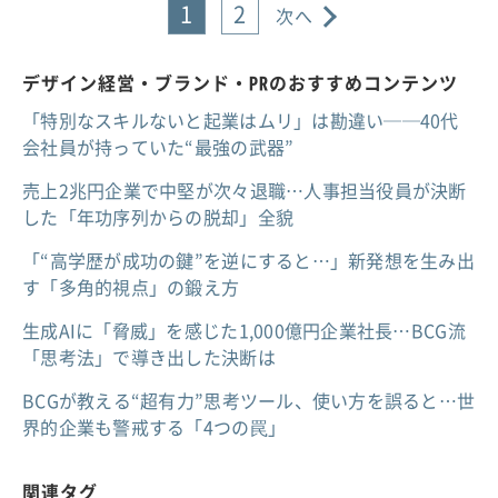
1
2
次へ
デザイン経営・ブランド・PRのおすすめコンテンツ
「特別なスキルないと起業はムリ」は勘違い──40代
会社員が持っていた“最強の武器”
売上2兆円企業で中堅が次々退職…人事担当役員が決断
した「年功序列からの脱却」全貌
「“高学歴が成功の鍵”を逆にすると…」新発想を生み出
す「多角的視点」の鍛え方
生成AIに「脅威」を感じた1,000億円企業社長…BCG流
「思考法」で導き出した決断は
BCGが教える“超有力”思考ツール、使い方を誤ると…世
界的企業も警戒する「4つの罠」
関連タグ