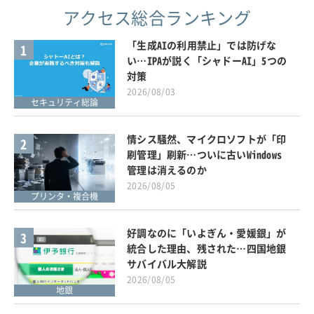
アクセス総合ランキング
「生成AIの利用禁止」では防げな
1
い…IPAが説く「シャドーAI」5つの
対策
2026/08/03
セキュリティ総論
情シス騒然、マイクロソフトが「印
2
刷管理」刷新…ついに古いWindows
管理は消えるのか
2026/08/05
プリンタ・複合機
好調なのに「いよぎん・愛媛銀」が
3
統合した理由、残された…四国地銀
サバイバル大解説
2026/08/05
地銀