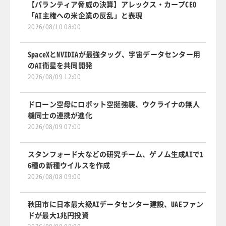
【パランティア脅威の決算】アレックス・カープCEO
「AI主権への米企業の反乱」と表現
2026/08/10 08:00
SpaceXとNVIDIAが最強タッグ、宇宙データセンター用
のAI衛星を共同開発
2026/08/09 12:00
ドローン空母にロボット空挺強襲、ウクライナの無人
機同士の連携が進化
2026/08/09 07:00
スタンフォード大などの研究チーム、ゲノム生成AIで1
6種の新種ウイルスを作成
2026/08/08 09:00
秋田市に日本最大級AIデータセンター建設、UAEファン
ドが最大1兆円投資