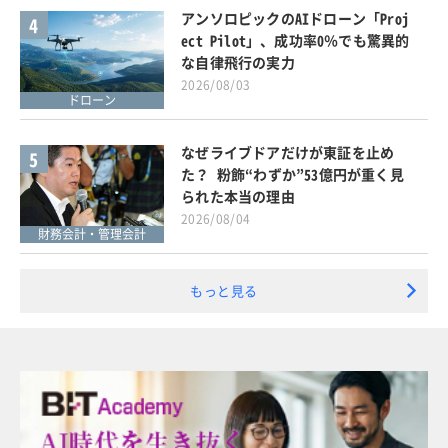
アンソロピックのAIドローン「Proj
4
ect Pilot」、成功率0％でも驚異的
な自律飛行の実力
2026/08/03
ドローン
なぜライブドアだけが東証を止め
5
た？ 粉飾“わずか”53億円が重く見
られた本当の理由
2026/08/04
財務会計・管理会計
もっと見る