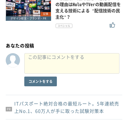
の理由はHuluやTVerの動画配信を
支える技術による "配信技術の民
記事
主化"？
デザイン経営・ブランド・PR
あなたの投稿
コメントをする
ITパスポート絶対合格の最短ルート。5年連続売
PR
PR
PR
上No.1、60万人が手に取った試験対策本