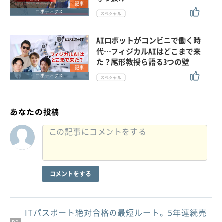
記事
ロボティクス
AIロボットがコンビニで働く時
代…フィジカルAIはどこまで来
た？尾形教授ら語る3つの壁
記事
ロボティクス
あなたの投稿
コメントをする
ITパスポート絶対合格の最短ルート。5年連続売
PR
PR
PR