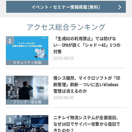
イベント・セミナー情報掲載(無料)
アクセス総合ランキング
「生成AIの利用禁止」では防げな
1
い…IPAが説く「シャドーAI」5つの
対策
2026/08/03
セキュリティ総論
情シス騒然、マイクロソフトが「印
2
刷管理」刷新…ついに古いWindows
管理は消えるのか
2026/08/05
プリンタ・複合機
ニチレイ物流システムが全面復旧、
3
なぜ10日でサイバー攻撃から復旧で
きたのか？