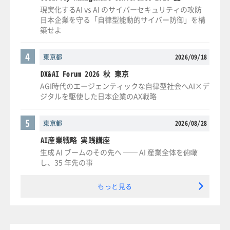
現実化するAI vs AI のサイバーセキュリティの攻防
日本企業を守る「自律型能動的サイバー防御」を構
築せよ
4
東京都
2026/09/18
DX&AI Forum 2026 秋 東京
AGI時代のエージェンティックな自律型社会へAI×デ
ジタルを駆使した日本企業のAX戦略
5
東京都
2026/08/28
AI産業戦略 実践講座
生成 AI ブームのその先へ ── AI 産業全体を俯瞰
し、35 年先の事
もっと見る