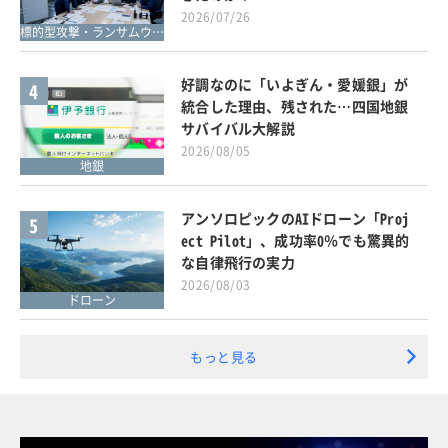
2026/07/26
標的型攻撃・ランサムウェア対策
好調なのに「いよぎん・愛媛銀」が
4
統合した理由、残された…四国地銀
サバイバル大解説
2026/08/05
地銀
アンソロピックのAIドローン「Proj
5
ect Pilot」、成功率0％でも驚異的
な自律飛行の実力
2026/08/03
ドローン
もっと見る