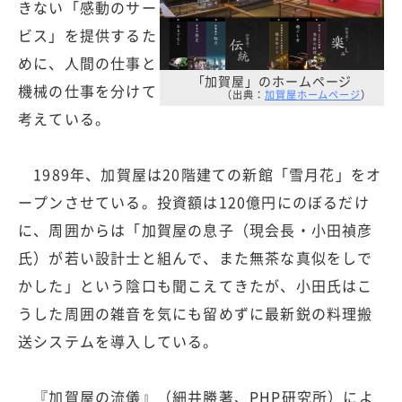
きない「感動のサー
ビス」を提供するた
めに、人間の仕事と
「加賀屋」のホームページ
機械の仕事を分けて
（出典：
加賀屋ホームページ
）
考えている。
1989年、加賀屋は20階建ての新館「雪月花」をオ
ープンさせている。投資額は120億円にのぼるだけ
に、周囲からは「加賀屋の息子（現会長・小田禎彦
氏）が若い設計士と組んで、また無茶な真似をしで
かした」という陰口も聞こえてきたが、小田氏はこ
うした周囲の雑音を気にも留めずに最新鋭の料理搬
送システムを導入している。
『加賀屋の流儀』（細井勝著、PHP研究所）によ