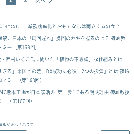
次へ
“4つのC” 業務効率化とおもてなしは両立するのか？
解禁、日本の「周回遅れ」挽回のカギを握るのは？ 篠﨑教
ミー（第169回）
京大・西村いくこ氏に聞いた「植物の不思議」な仕組みとは
ぎる」米国との差、DX成功に必須「2つの投資」とは 篠﨑
ノミー（第168回）
SMC熊本工場が日本復活の“第一歩”である明快理由 篠﨑教授
ー（第167回）
情報が表示されます