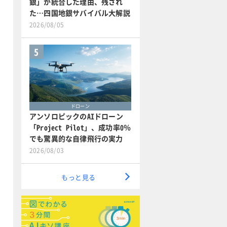
銀」が統合した理由、残され
た…四国地銀サバイバル大解説
2026/08/05
5
ドローン
アンソロピックのAIドローン
「Project Pilot」、成功率0％
でも驚異的な自律飛行の実力
2026/08/03
もっと見る