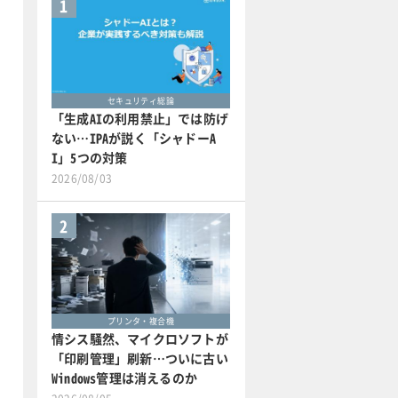
1
セキュリティ総論
「生成AIの利用禁止」では防げ
ない…IPAが説く「シャドーA
I」5つの対策
2026/08/03
2
プリンタ・複合機
情シス騒然、マイクロソフトが
「印刷管理」刷新…ついに古い
Windows管理は消えるのか