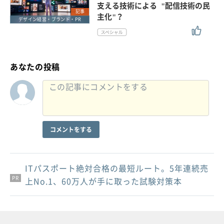
支える技術による "配信技術の民
記事
主化"？
デザイン経営・ブランド・PR
あなたの投稿
コメントをする
ITパスポート絶対合格の最短ルート。5年連続売
PR
PR
PR
上No.1、60万人が手に取った試験対策本