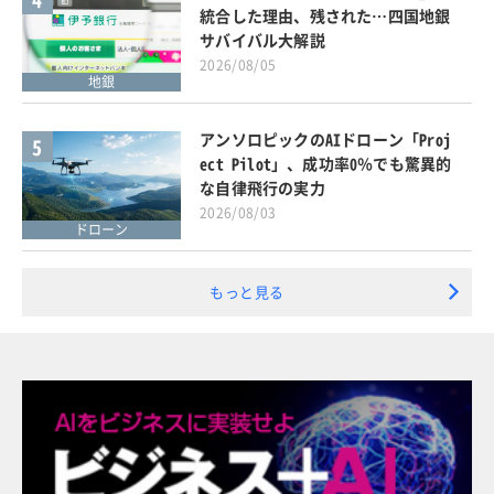
統合した理由、残された…四国地銀
サバイバル大解説
2026/08/05
地銀
アンソロピックのAIドローン「Proj
5
ect Pilot」、成功率0％でも驚異的
な自律飛行の実力
2026/08/03
ドローン
もっと見る