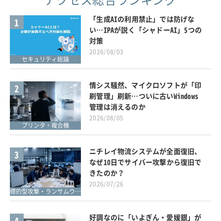
「生成AIの利用禁止」では防げな
1
い…IPAが説く「シャドーAI」5つの
対策
2026/08/03
セキュリティ総論
情シス騒然、マイクロソフトが「印
2
刷管理」刷新…ついに古いWindows
管理は消えるのか
2026/08/05
プリンタ・複合機
ニチレイ物流システムが全面復旧、
3
なぜ10日でサイバー攻撃から復旧で
きたのか？
2026/07/26
標的型攻撃・ランサムウェア対策
好調なのに「いよぎん・愛媛銀」が
4