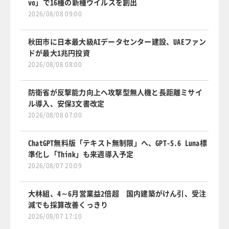
vo」で16種の新種ウイルスを創出
2026/08/08 09:00
秋田市に日本最大級AIデータセンター建設、UAEファン
ドが最大1兆円投資
2026/08/08 08:00
防衛省が反撃能力向上へ攻撃型無人機と長距離ミサイ
ル導入、安保3文書改定
2026/08/08 07:00
ChatGPT無料版「テキスト無制限」へ、GPT-5.6 Luna標
準化し「Think」も来週導入予定
2026/08/07 20:09
大林組、4～6月営業益2倍超 国内建築がけん引、受注
減でも採算改善くっきり
2026/08/07 17:10