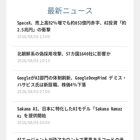
最新ニュース
SpaceX、売上高92％増でも約853億円赤字、AI投資「約
2.5兆円」の衝撃
2026/08/06 13:00
北朝鮮系の偽採用攻撃、57カ国1640社に影響か
2026/08/06 10:15
GoogleがAI部門の体制刷新、GoogleDeepMind デミス・
ハサビス氏は新設職、株価4％下落
2026/08/06 07:00
Sakana AI、日本に特化したAIモデル「Sakana Namaz
u」を提供開始
2026/08/06 06:00
AIエージェントが偽アカウントで悪意あるコードの承