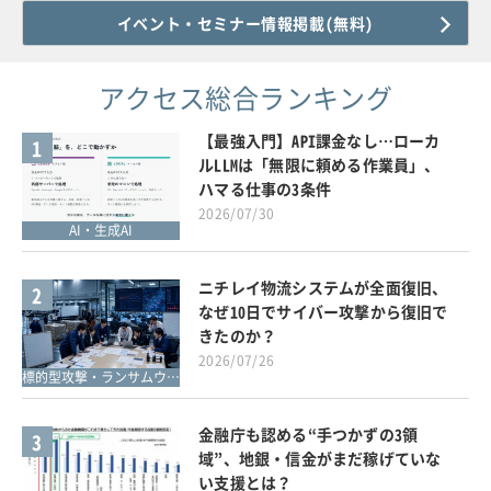
イベント・セミナー情報掲載(無料)
アクセス総合ランキング
【最強入門】API課金なし…ローカ
1
ルLLMは「無限に頼める作業員」、
ハマる仕事の3条件
2026/07/30
AI・生成AI
ニチレイ物流システムが全面復旧、
2
なぜ10日でサイバー攻撃から復旧で
きたのか？
2026/07/26
標的型攻撃・ランサムウェア対策
金融庁も認める“手つかずの3領
3
域”、地銀・信金がまだ稼げていな
い支援とは？