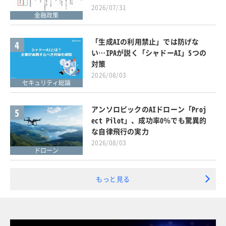
2026/07/31
金融政策
「生成AIの利用禁止」では防げな
4
い…IPAが説く「シャドーAI」5つの
対策
2026/08/03
セキュリティ総論
アンソロピックのAIドローン「Proj
5
ect Pilot」、成功率0％でも驚異的
な自律飛行の実力
2026/08/03
ドローン
もっと見る