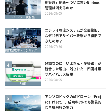
刷管理」刷新…ついに古いWindows
管理は消えるのか
2026/08/05
プリンタ・複合機
ニチレイ物流システムが全面復旧、
3
なぜ10日でサイバー攻撃から復旧で
きたのか？
2026/07/26
標的型攻撃・ランサムウェア対策
好調なのに「いよぎん・愛媛銀」が
4
統合した理由、残された…四国地銀
サバイバル大解説
2026/08/05
地銀
アンソロピックのAIドローン「Proj
5
ect Pilot」、成功率0％でも驚異的
な自律飛行の実力