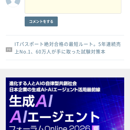
コメントをする
ITパスポート絶対合格の最短ルート。5年連続売
PR
PR
PR
上No.1、60万人が手に取った試験対策本