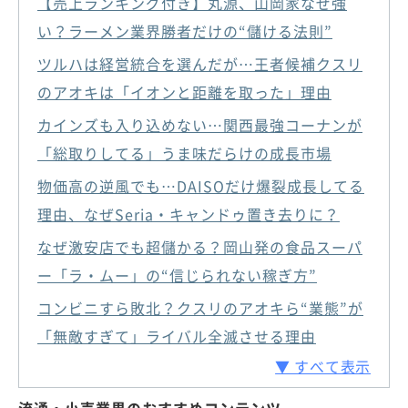
【売上ランキング付き】丸源、山岡家なぜ強
い？ラーメン業界勝者だけの“儲ける法則”
ツルハは経営統合を選んだが…王者候補クスリ
のアオキは「イオンと距離を取った」理由
カインズも入り込めない…関西最強コーナンが
「総取りしてる」うま味だらけの成長市場
物価高の逆風でも…DAISOだけ爆裂成長してる
理由、なぜSeria・キャンドゥ置き去りに？
なぜ激安店でも超儲かる？岡山発の食品スーパ
ー「ラ・ムー」の“信じられない稼ぎ方”
コンビニすら敗北？クスリのアオキら“業態”が
「無敵すぎて」ライバル全滅させる理由
▼ すべて表示