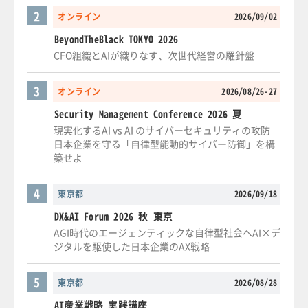
2
オンライン
2026/09/02
BeyondTheBlack TOKYO 2026
CFO組織とAIが織りなす、次世代経営の羅針盤
3
オンライン
2026/08/26-27
Security Management Conference 2026 夏
現実化するAI vs AI のサイバーセキュリティの攻防
日本企業を守る「自律型能動的サイバー防御」を構
築せよ
4
東京都
2026/09/18
DX&AI Forum 2026 秋 東京
AGI時代のエージェンティックな自律型社会へAI×デ
ジタルを駆使した日本企業のAX戦略
5
東京都
2026/08/28
AI産業戦略 実践講座