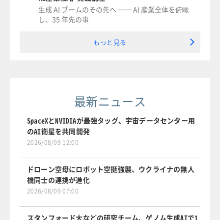
生成 AI ブームのその先へ ── AI 産業全体を俯瞰
し、35 年先の事
もっと見る
最新ニュース
SpaceXとNVIDIAが最強タッグ、宇宙データセンター用
のAI衛星を共同開発
2026/08/09 12:00
ドローン空母にロボット空挺強襲、ウクライナの無人
機同士の連携が進化
2026/08/09 07:00
スタンフォード大などの研究チーム、ゲノム生成AIで1