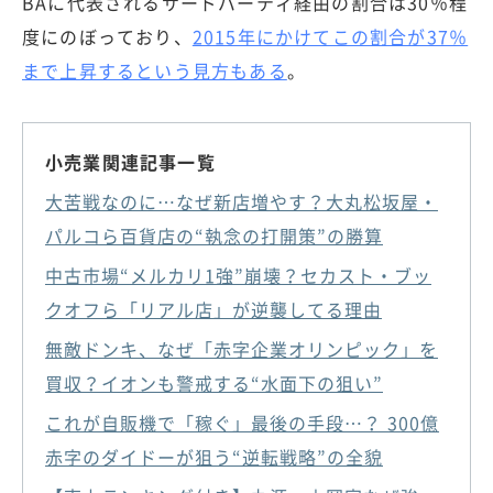
BAに代表されるサードパーティ経由の割合は30％程
度にのぼっており、
2015年にかけてこの割合が37％
まで上昇するという見方もある
。
小売業関連記事一覧
大苦戦なのに…なぜ新店増やす？大丸松坂屋・
パルコら百貨店の“執念の打開策”の勝算
中古市場“メルカリ1強”崩壊？セカスト・ブッ
クオフら「リアル店」が逆襲してる理由
無敵ドンキ、なぜ「赤字企業オリンピック」を
買収？イオンも警戒する“水面下の狙い”
これが自販機で「稼ぐ」最後の手段…？ 300億
赤字のダイドーが狙う“逆転戦略”の全貌