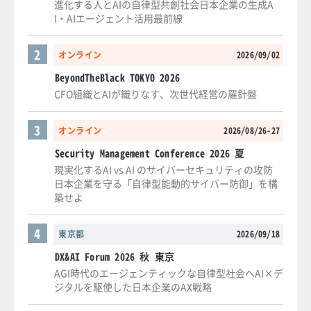
進化する人とAIの自律型共創社会日本企業の生成A
I・AIエージェント活用最前線
2
オンライン
2026/09/02
BeyondTheBlack TOKYO 2026
CFO組織とAIが織りなす、次世代経営の羅針盤
3
オンライン
2026/08/26-27
Security Management Conference 2026 夏
現実化するAI vs AI のサイバーセキュリティの攻防
日本企業を守る「自律型能動的サイバー防御」を構
築せよ
4
東京都
2026/09/18
DX&AI Forum 2026 秋 東京
AGI時代のエージェンティックな自律型社会へAI×デ
ジタルを駆使した日本企業のAX戦略