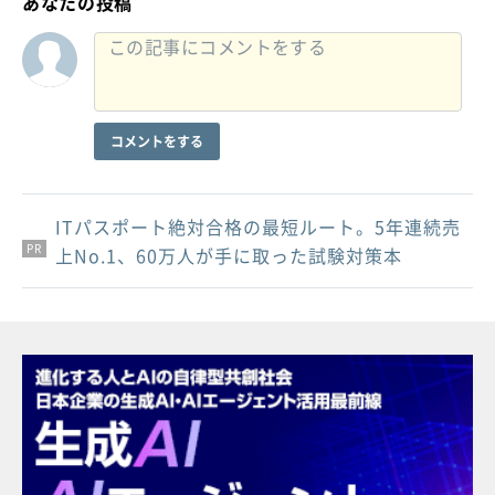
あなたの投稿
コメントをする
ITパスポート絶対合格の最短ルート。5年連続売
PR
PR
PR
上No.1、60万人が手に取った試験対策本