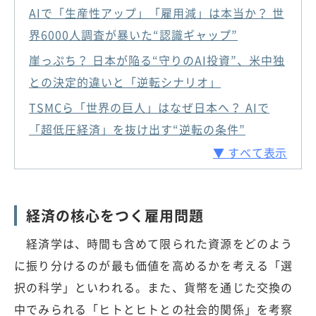
AIで「生産性アップ」「雇用減」は本当か？ 世
界6000人調査が暴いた“認識ギャップ”
崖っぷち？ 日本が陥る“守りのAI投資”、米中独
との決定的違いと「逆転シナリオ」
TSMCら「世界の巨人」はなぜ日本へ？ AIで
「超低圧経済」を抜け出す“逆転の条件”
▼ すべて表示
経済の核心をつく雇用問題
経済学は、時間も含めて限られた資源をどのよう
に振り分けるのが最も価値を高めるかを考える「選
択の科学」といわれる。また、貨幣を通じた交換の
中でみられる「ヒトとヒトとの社会的関係」を考察