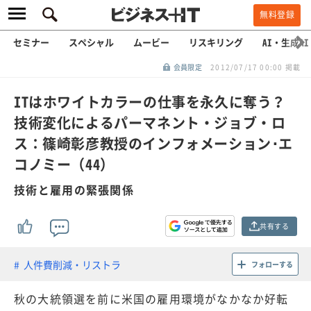
無料登録
セミナー
スペシャル
ムービー
リスキリング
AI・生成AI
会員限定
2012/07/17 00:00 掲載
ITはホワイトカラーの仕事を永久に奪う？
技術変化によるパーマネント・ジョブ・ロ
ス：篠崎彰彦教授のインフォメーション･エ
コノミー（44）
技術と雇用の緊張関係
共有する
人件費削減・リストラ
フォローする
秋の大統領選を前に米国の雇用環境がなかなか好転