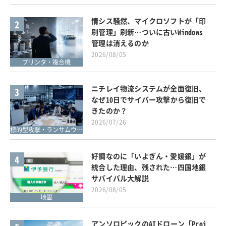
情シス騒然、マイクロソフトが「印
2
刷管理」刷新…ついに古いWindows
管理は消えるのか
2026/08/05
プリンタ・複合機
ニチレイ物流システムが全面復旧、
3
なぜ10日でサイバー攻撃から復旧で
きたのか？
2026/07/26
標的型攻撃・ランサムウェア対策
好調なのに「いよぎん・愛媛銀」が
4
統合した理由、残された…四国地銀
サバイバル大解説
2026/08/05
地銀
アンソロピックのAIドローン「Proj